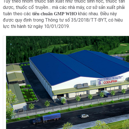
Tùy theo nhóm thuốc sản xuất như thuốc sinh học, thuốc tân
dược, thuốc cổ truyền… mà các nhà máy, cơ sở sản xuất phải
tuân theo các
khác nhau. Điều này
tiêu chuẩn GMP WHO
được quy định trong Thông tư số 35/2018/TT-BYT, có hiệu
lực thi hành từ ngày 10/01/2019.