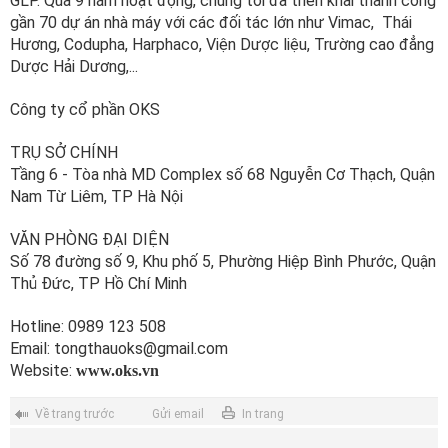
GLP. Qua 9 năm hoạt động, chúng tôi đã triển khai thành công
gần 70 dự án nhà máy với các đối tác lớn như Vimac, Thái
Hương, Codupha, Harphaco, Viện Dược liệu, Trường cao đẳng
Dược Hải Dương,...
Công ty cổ phần OKS
TRỤ SỞ CHÍNH
Tầng 6 - Tòa nhà MD Complex số 68 Nguyễn Cơ Thạch, Quận
Nam Từ Liêm, TP Hà Nội
VĂN PHÒNG ĐẠI DIỆN
Số 78 đường số 9, Khu phố 5, Phường Hiệp Bình Phước, Quận
Thủ Đức, TP Hồ Chí Minh
Hotline: 0989 123 508
Email: tongthauoks@gmail.com
Website:
www.oks.vn
Về trang trước
Gửi email
In trang