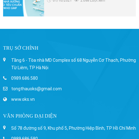
01/10/2021
2.088 Lượt xem
TRỤ SỞ CHÍNH
Tầng 6 - Tòa nhà MD Complex số 68 Nguyễn Cơ Thạch, Phường
Từ Liêm, TP Hà Nội
0989.686.580
tongthauoks@gmail.com
www.oks.vn
VĂN PHÒNG ĐẠI DIỆN
Số 78 đường số 9, Khu phố 5, Phường Hiệp Bình, TP Hồ Chí Minh
0989.686.580